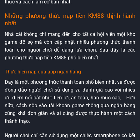
thức và cách làm cơ bản nhất.
Những phương thức nạp tiền KM88 thịnh hành
nhất
Nhà cái không chỉ mang đến cho tất cả hội viên một kho
game đồ sộ mà còn cập nhật nhiều phương thức thanh
toán cho người chơi dễ dàng lựa chọn. Sau đây là các
phương thức nạp tiền KM88 phổ biến nhất.
Thực hiện nạp qua app ngân hàng
Đây là một phương thức thanh toán phổ biến nhất và được
đông đảo người chơi sử dụng và đánh giá cao với nhiều
ưu điểm nổi bật như: tiện lợi, an toàn, hạn mức cao,… Hơn
nữa, cách nộp vào tài khoản game thông qua ngân hàng
cũng khá đơn giản và ai cũng được thực hành một cách
thành thạo.
Người chơi chỉ cần sử dụng một chiếc smartphone có kết