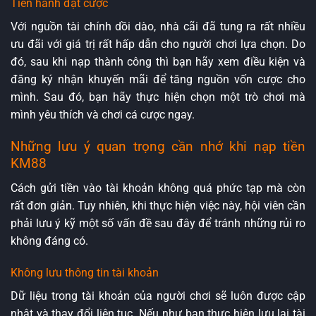
Tiến hành đặt cược
Với nguồn tài chính dồi dào, nhà cãi đã tung ra rất nhiều
ưu đãi với giá trị rất hấp dẫn cho người chơi lựa chọn. Do
đó, sau khi nạp thành công thì bạn hãy xem điều kiện và
đăng ký nhận khuyến mãi để tăng nguồn vốn cược cho
mình. Sau đó, bạn hãy thực hiện chọn một trò chơi mà
mình yêu thích và chơi cá cược ngay.
Những lưu ý quan trọng cần nhớ khi nạp tiền
KM88
Cách gửi tiền vào tài khoản không quá phức tạp mà còn
rất đơn giản. Tuy nhiên, khi thực hiện việc này, hội viên cần
phải lưu ý kỹ một số vấn đề sau đây để tránh những rủi ro
không đáng có.
Không lưu thông tin tài khoản
Dữ liệu trong tài khoản của người chơi sẽ luôn được cập
nhật và thay đổi liên tục. Nếu như bạn thực hiện lưu lại tài