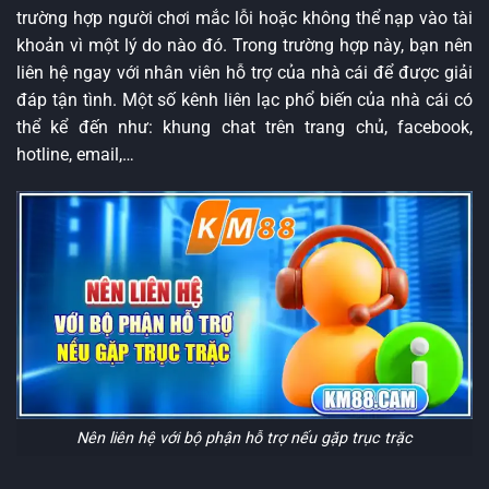
trường hợp người chơi mắc lỗi hoặc không thể nạp vào tài
khoản vì một lý do nào đó. Trong trường hợp này, bạn nên
liên hệ ngay với nhân viên hỗ trợ của nhà cái để được giải
đáp tận tình. Một số kênh liên lạc phổ biến của nhà cái có
thể kể đến như: khung chat trên trang chủ, facebook,
hotline, email,…
Nên liên hệ với bộ phận hỗ trợ nếu gặp trục trặc