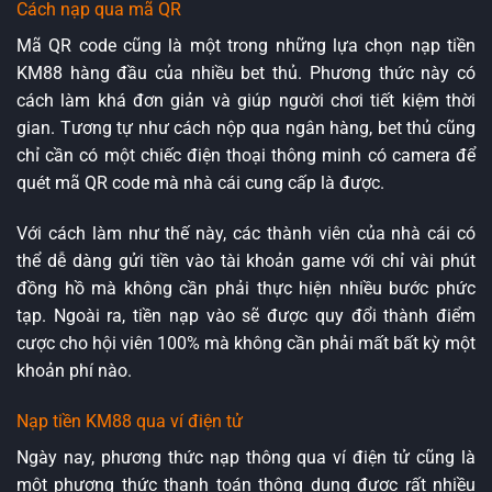
Cách nạp qua mã QR
Mã QR code cũng là một trong những lựa chọn nạp tiền
KM88 hàng đầu của nhiều bet thủ. Phương thức này có
cách làm khá đơn giản và giúp người chơi tiết kiệm thời
gian. Tương tự như cách nộp qua ngân hàng, bet thủ cũng
chỉ cần có một chiếc điện thoại thông minh có camera để
quét mã QR code mà nhà cái cung cấp là được.
Với cách làm như thế này, các thành viên của nhà cái có
thể dễ dàng gửi tiền vào tài khoản game với chỉ vài phút
đồng hồ mà không cần phải thực hiện nhiều bước phức
tạp. Ngoài ra, tiền nạp vào sẽ được quy đổi thành điểm
cược cho hội viên 100% mà không cần phải mất bất kỳ một
khoản phí nào.
Nạp tiền KM88 qua ví điện tử
Ngày nay, phương thức nạp thông qua ví điện tử cũng là
một phương thức thanh toán thông dụng được rất nhiều