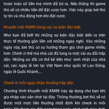
hoàn toàn số tiền mà mình đã bỏ ra. Nếu thắng thì game
thủ sẽ có nhiều tiền để đặt cược hơn. Việc này giúp bet thủ
tự tin và chủ động hơn khi đặt cược.
Khuyến mãi KM88 trong các sự kiện đặc biệt
Như bạn đã biết thì những sự kiện đặc biệt diễn ra trên
thực tế thường gắn liền với những ngày nghỉ. Vào những
ngày này, bet thủ có xu hướng tham gia chơi game nhiều
hơn. Chính vì thế mà nhà cái đã tung ra một vài ưu đãi hấp
dẫn. Những ưu đãi có thể kể đến như: sinh nhật của nhà
cái, các ngày lễ lớn tại Việt Nam như quốc tế Lao Động,
ngày lễ Quốc Khánh,….
Check in mỗi ngày nhận thưởng hấp dẫn
Chương trình khuyến mãi KM88 này áp dụng cho bạn khi
gia nhập vào sân chơi tại đây. Thông thường, bet thủ sẽ có
được một mức tiền thưởng nhất định khi check in mỗi