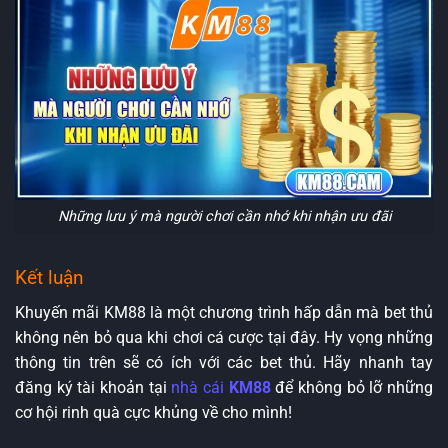
Những lưu ý mà người chơi cần nhớ khi nhận ưu đãi
Kết luận
Khuyến mãi KM88 là một chương trình hấp dẫn mà bet thủ
không nên bỏ qua khi chơi cá cược tại đây. Hy vọng những
thông tin trên sẽ có ích với các bet thủ. Hãy nhanh tay
đăng ký tài khoản tại
nhà cái
KM88
để không bỏ lỡ những
cơ hội rinh quà cực khủng về cho mình!