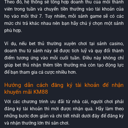
Theo đó, hệ thống sẽ tổng hợp doanh thu của mỗi thành
viên trong tuần và chuyển tiền thưởng vào tài khoản của
họ vào mỗi thứ 7. Tuy nhiên, mỗi sảnh game sẽ có các
mức chi trả khác nhau nên bạn hãy chú ý chọn một sảnh
phù hợp.
Ví dụ, nếu bet thủ thường xuyên chơi tại sảnh casino,
doanh thu từ sảnh này sẽ được tích luỹ và quy đổi thành
điểm tương ứng vào mỗi cuối tuần. Điều này không chỉ
giúp bet thủ nhận thêm tiền thưởng mà còn tạo động lực
để bạn tham gia cá cược nhiều hơn.
Hướng dẫn cách đăng ký tài khoản để nhận
khuyến mãi KM88
Với các chương trình ưu đãi từ nhà cái, người chơi phải
đăng ký tài khoản thì mới được nhận quà. Hãy làm theo
những bước đơn giản và chi tiết nhất dưới đây để đăng ký
và nhận thưởng lớn thì sân chơi.