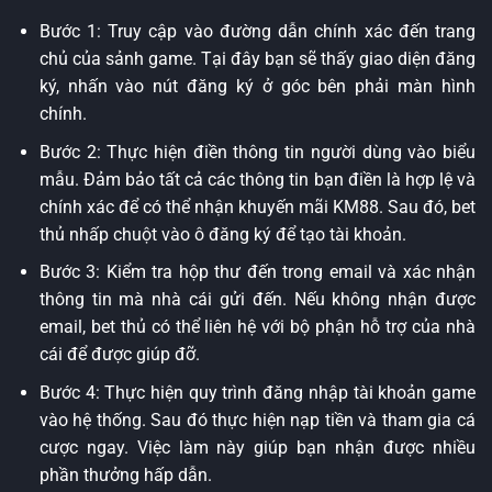
Bước 1: Truy cập vào đường dẫn chính xác đến trang
chủ của sảnh game. Tại đây bạn sẽ thấy giao diện đăng
ký, nhấn vào nút đăng ký ở góc bên phải màn hình
chính.
Bước 2: Thực hiện điền thông tin người dùng vào biểu
mẫu. Đảm bảo tất cả các thông tin bạn điền là hợp lệ và
chính xác để có thể nhận khuyến mãi KM88. Sau đó, bet
thủ nhấp chuột vào ô đăng ký để tạo tài khoản.
Bước 3: Kiểm tra hộp thư đến trong email và xác nhận
thông tin mà nhà cái gửi đến. Nếu không nhận được
email, bet thủ có thể liên hệ với bộ phận hỗ trợ của nhà
cái để được giúp đỡ.
Bước 4: Thực hiện quy trình đăng nhập tài khoản game
vào hệ thống. Sau đó thực hiện nạp tiền và tham gia cá
cược ngay. Việc làm này giúp bạn nhận được nhiều
phần thưởng hấp dẫn.