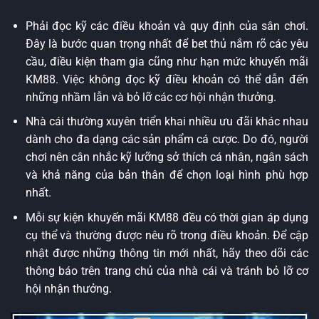
Phải đọc kỹ các điều khoản và quy định của sân chơi.
Đây là bước quan trọng nhất để bet thủ nắm rõ các yêu
cầu, điều kiện tham gia cũng như hạn mức khuyến mãi
KM88. Việc không đọc kỹ điều khoản có thể dẫn đến
những nhầm lẫn và bỏ lỡ các cơ hội nhận thưởng.
Nhà cái thường xuyên triển khai nhiều ưu đãi khác nhau
dành cho đa dạng các sản phẩm cá cược. Do đó, người
chơi nên cân nhắc kỹ lưỡng sở thích cá nhân, ngân sách
và khả năng của bản thân để chọn loại hình phù hợp
nhất.
Mỗi sự kiện khuyến mãi KM88 đều có thời gian áp dụng
cụ thể và thường được nêu rõ trong điều khoản. Để cập
nhật được những thông tin mới nhất, hãy theo dõi các
thông báo trên trang chủ của nhà cái và tránh bỏ lỡ cơ
hội nhận thưởng.