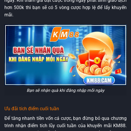
ngày. Khi tham gia đặt cược trong ngày phát sinh giao dịch
hơn 500k thì bạn sẽ có 5 vòng cược hợp lệ để lấy khuyến
mãi.
Bạn sẽ nhận quà khi đăng nhập mỗi ngày
Ưu đãi tích điểm cuối tuần
Để tăng nhanh tiền vốn cá cược, bạn đừng bỏ qua chương
trình nhận điểm tích lũy cuối tuần của khuyến mãi KM88.