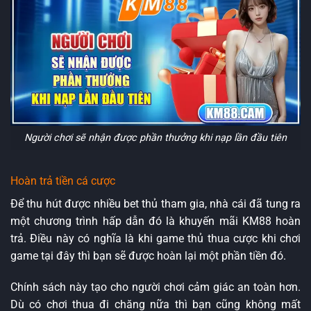
Người chơi sẽ nhận được phần thưởng khi nạp lần đầu tiên
Hoàn trả tiền cá cược
Để thu hút được nhiều bet thủ tham gia, nhà cái đã tung ra
một chương trình hấp dẫn đó là khuyến mãi KM88 hoàn
trả. Điều này có nghĩa là khi game thủ thua cược khi chơi
game tại đây thì bạn sẽ được hoàn lại một phần tiền đó.
Chính sách này tạo cho người chơi cảm giác an toàn hơn.
Dù có chơi thua đi chăng nữa thì bạn cũng không mất