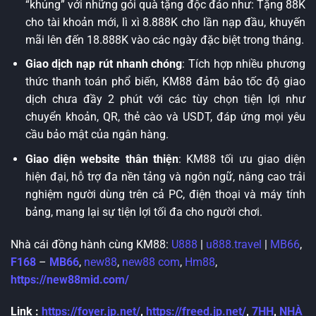
“khủng” với những gói quà tặng độc đáo như: Tặng 88K
cho tài khoản mới, lì xì 8.888K cho lần nạp đầu, khuyến
mãi lên đến 18.888K vào các ngày đặc biệt trong tháng.
Giao dịch nạp rút nhanh chóng
: Tích hợp nhiều phương
thức thanh toán phổ biến, KM88 đảm bảo tốc độ giao
dịch chưa đầy 2 phút với các tùy chọn tiện lợi như
chuyển khoản, QR, thẻ cào và USDT, đáp ứng mọi yêu
cầu bảo mật của ngân hàng.
Giao diện website thân thiện
: KM88 tối ưu giao diện
hiện đại, hỗ trợ đa nền tảng và ngôn ngữ, nâng cao trải
nghiệm người dùng trên cả PC, điện thoại và máy tính
bảng, mang lại sự tiện lợi tối đa cho người chơi.
Nhà cái đồng hành cùng KM88:
U888
|
u888.travel
|
MB66
,
F168
–
MB66
,
new88
,
new88 com
,
Hm88
,
https://new88mid.com/
Link :
https://foyer.jp.net/
,
https://freed.jp.net/
,
7HH
,
NHÀ